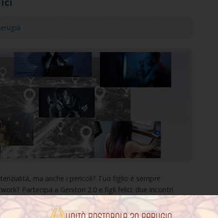
ici
erugia
tenzialità, ma anche i pericoli? Tuo figlio è sempre
rk? Partecipa a Genitori 2.0 e figli felici; due incontri
gli educatori che hanno a che fare con figli nella rete! Vi
ardo Angeletti, medico psicoterapeuta, […]