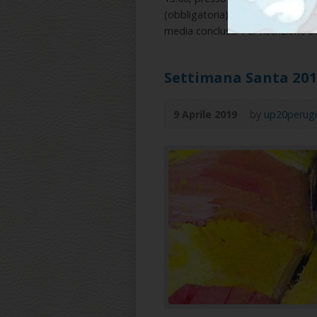
(obbligatoria): Possono iscrivers
media conclusa. Per l’iscrizione b
Settimana Santa 20
9 Aprile 2019
by
up20perug