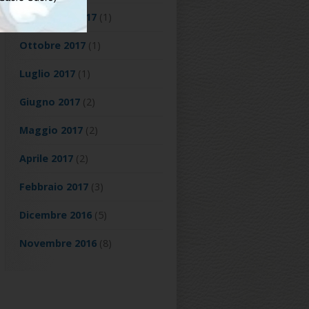
Novembre 2017
(1)
Ottobre 2017
(1)
Luglio 2017
(1)
Giugno 2017
(2)
Maggio 2017
(2)
Aprile 2017
(2)
Febbraio 2017
(3)
Dicembre 2016
(5)
Novembre 2016
(8)