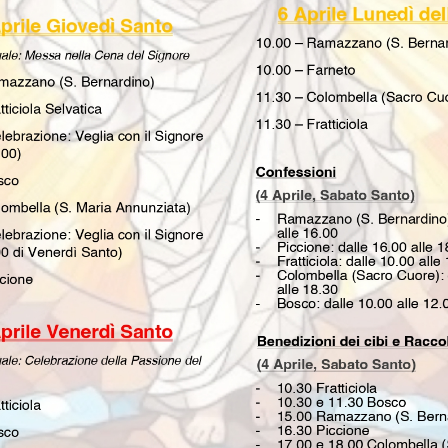
he C’è – Per crescere e diventare grandi
gia
avventura?! Anche quest’anno la nostra Unità Pastorale
chie di Bosco-Colombella-Fratticiola Selvatica-Piccione-
dal 10/06 al 28/06, dal lunedì al venerdì, dalle 08:00 alle
terina Bonucci” di Colombella!!! Info iscrizione