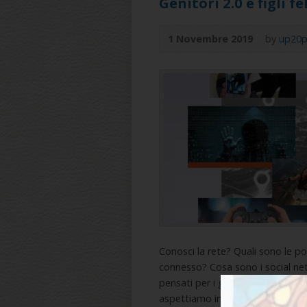
Genitori 2.0 e figli fel
1 Novembre 2019
by
up20p
Conosci la rete? Quali sono le po
connesso? Cosa sono i social netwo
pensati per i genitori e per tutti 
aspettiamo insieme al dott. Ricc