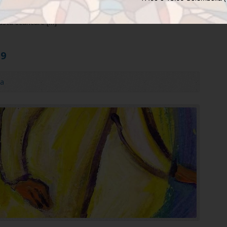
i tutti i bambini dalla prima elementare conclusa alla prima
asta scaricare […]
19
ia