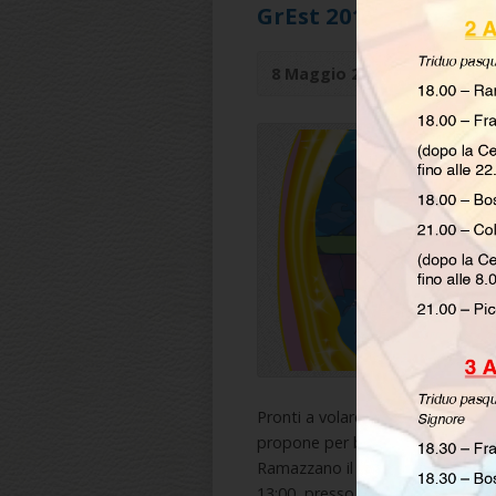
GrEst 2019: L’Isola c
8 Maggio 2019
by
up20peru
Pronti a volare in questa nuova 
propone per bambini delle parroc
Ramazzano il GrEst. Vi aspettiamo 
13:00, presso l’Oratorio ANSPI “Ca