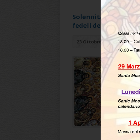
Solennità di tutti i
fedeli defunti 2019
23 Ottobre 2019
by
up20pe