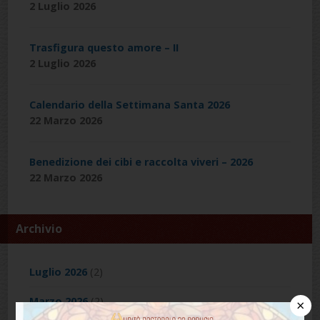
2 Luglio 2026
Trasfigura questo amore – II
2 Luglio 2026
Calendario della Settimana Santa 2026
22 Marzo 2026
Benedizione dei cibi e raccolta viveri – 2026
22 Marzo 2026
Archivio
Luglio 2026
(2)
Marzo 2026
(2)
×