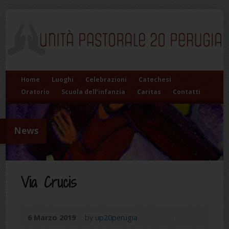
Home
Luoghi
Celebrazioni
Catechesi
Oratorio
Scuola dell’infanzia
Caritas
Contatti
News
Via Crucis
6 Marzo 2019
by
up20perugia