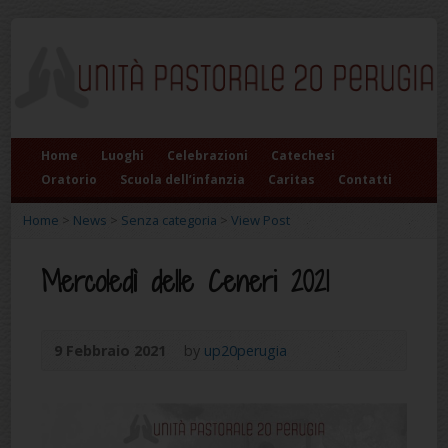
Home
Luoghi
Celebrazioni
Catechesi
Oratorio
Scuola dell’infanzia
Caritas
Contatti
Home
>
News
>
Senza categoria
>
View Post
Mercoledì delle Ceneri 2021
9 Febbraio 2021
by
up20perugia