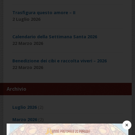
Trasfigura questo amore – II
2 Luglio 2026
Calendario della Settimana Santa 2026
22 Marzo 2026
Benedizione dei cibi e raccolta viveri – 2026
22 Marzo 2026
Archivio
Luglio 2026
(2)
Marzo 2026
(2)
×
Dicembre 2025
(1)