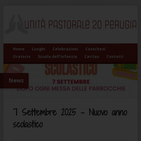
Home
Luoghi
Celebrazioni
Catechesi
Oratorio
Scuola dell’infanzia
Caritas
Contatti
News
7 Settembre 2025 – Nuovo anno
scolastico